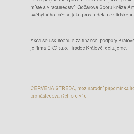
místě a v “sousedství” Gočárova Sboru kněze Amb
svébytného média, jako prostředek mezilidského
.
Akce se uskutečňuje za finanční podpory Králo
je firma EKG s.r.o. Hradec Králové, děkujeme.
ČERVENÁ STŘEDA, mezinárodní připomínka lid
N
pronásledovaných pro víru
a
v
i
g