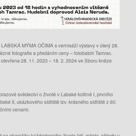
 LABSKÁ MÝMA OČIMA s vernisáží výstavy v úterý 28.
ězné fotografie a předáním ceny – fotobatoh Tamrac.
otevřena 28. 11. 2023 – 18. 2. 2024 ve Sboru kněze
brazové svědectví o životě v Labské kotlině I, prvního
é II, ukázkového sídliště tzv. krásného sídliště z 60.
ičními cenami.
d na okamžiky každodenního života lidí, města, přírody v