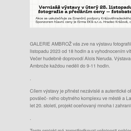
GALERIE AMBROŽ vás zve na výstavu fotografií
listopadu 2023 od 18 hodin a s vyhodnocením vít
Večer hudebně doprovodí Alois Neruda. Výstava 
Ambrože každou neděli do 9-11 hodin.
.
Cílem výstavy je přinést nezávislé a autentické o
pováleč- ného obytného komplexu ve městě a Labsk
let 20. století, projekt oceňovaný mnoha i zahran
.
Tento projekt má zprostředkovat veřejnosti pohle