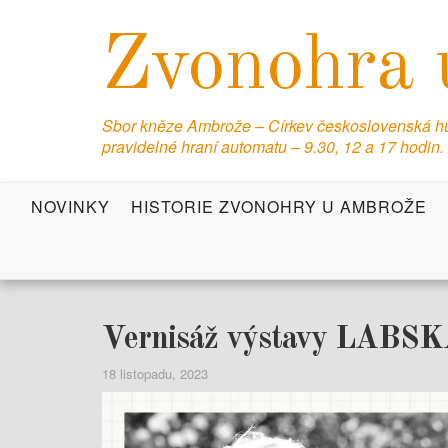
S
k
Zvonohra 
i
p
t
Sbor kněze Ambrože – Církev československá hus
o
pravidelné hraní automatu – 9.30, 12 a 17 hodin.
c
o
NOVINKY
HISTORIE ZVONOHRY U AMBROŽE
n
t
e
n
t
Vernisáž výstavy LAB
18 listopadu, 2023