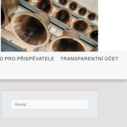
FO PRO PŘISPĚVATELE
TRANSPARENTNÍ ÚČET
V
y
h
l