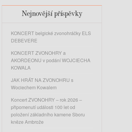
e
d
Nejnovější příspěvky
á
v
KONCERT belgické zvonohráčky ELS
á
DEBEVERE
n
í
KONCERT ZVONOHRY a
AKORDEONU v podání WOJCIECHA
KOWALA
JAK HRÁT NA ZVONOHRU s
Wociechem Kowalem
Koncert ZVONOHRY – rok 2026 –
připomenutí události 100 let od
položení základního kamene Sboru
kněze Ambrože