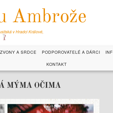
u Ambrože
itská v Hradci Králové,
ZVONY A SRDCE
PODPOROVATELÉ A DÁRCI
IN
KONTAKT
SKÁ MÝMA OČIMA