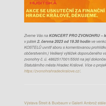
Zveme Vás na
KONCERT PRO ZVONOHRU – letn
v pátek
2. června 2023 od 19.30 hodin
ve venko
KOSTELŮ uvnitř sboru s komentovanou prohlídko
občerstvením.) Veškerý výtěžek doporučeného vs
zvonohry č. ú. 4862517001/5500 na její dokončen
Statutárního města Hradec Králové. Více o 
https://zvonohrahradeckralove.cz/
.
Výstava Štreit & Buxbaum v Galerii Ambrož stále
N