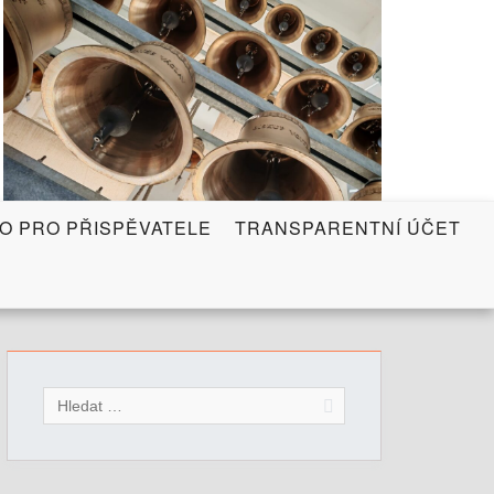
FO PRO PŘISPĚVATELE
TRANSPARENTNÍ ÚČET
V
y
h
l