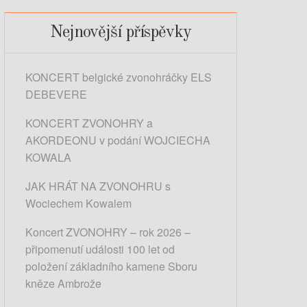
e
d
Nejnovější příspěvky
á
v
KONCERT belgické zvonohráčky ELS
á
DEBEVERE
n
í
KONCERT ZVONOHRY a
AKORDEONU v podání WOJCIECHA
KOWALA
JAK HRÁT NA ZVONOHRU s
Wociechem Kowalem
Koncert ZVONOHRY – rok 2026 –
připomenutí události 100 let od
položení základního kamene Sboru
kněze Ambrože