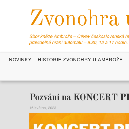
S
k
Zvonohra 
i
p
t
Sbor kněze Ambrože – Církev československá hus
o
pravidelné hraní automatu – 9.30, 12 a 17 hodin.
c
o
NOVINKY
HISTORIE ZVONOHRY U AMBROŽE
n
t
e
n
t
Pozvání na KONCERT
16 května, 2023