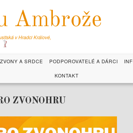
u Ambrože
itská v Hradci Králové,
ZVONY A SRDCE
PODPOROVATELÉ A DÁRCI
IN
KONTAKT
 PRO ZVONOHRU