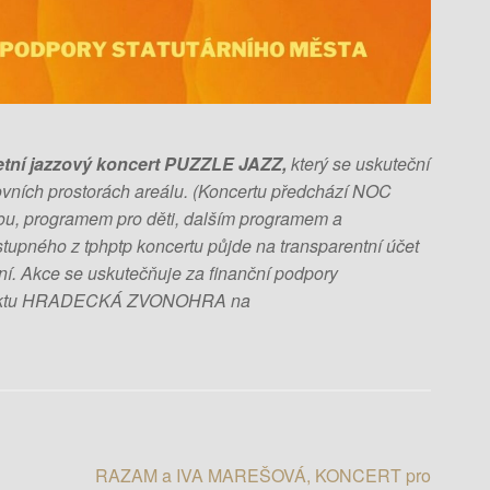
í jazzový koncert PUZZLE JAZZ,
který se uskuteční
vních prostorách areálu. (Koncertu předchází NOC
u, programem pro děti, dalším programem a
tupného z tphptp koncertu půjde na transparentní účet
í. Akce se uskutečňuje za finanční podpory
projektu HRADECKÁ ZVONOHRA na
RAZAM a IVA MAREŠOVÁ, KONCERT pro