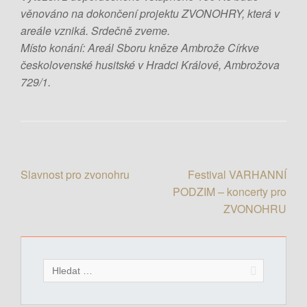
věnováno na dokončení projektu ZVONOHRY, která v
areále vzniká. Srdečně zveme.
Místo konání: Areál Sboru kněze Ambrože Církve
českolovenské husitské v Hradci Králové, Ambrožova
729/1.
Slavnost pro zvonohru
Festival VARHANNÍ
N
PODZIM – koncerty pro
a
ZVONOHRU
v
i
g
V
a
y
c
h