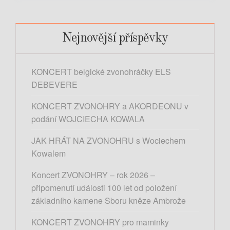
e
l
p
e
r
d
Nejnovější příspěvky
o
á
p
v
KONCERT belgické zvonohráčky ELS
á
ř
DEBEVERE
n
í
í
s
KONCERT ZVONOHRY a AKORDEONU v
p
podání WOJCIECHA KOWALA
ě
JAK HRÁT NA ZVONOHRU s Wociechem
v
Kowalem
e
k
Koncert ZVONOHRY – rok 2026 –
připomenutí události 100 let od položení
základního kamene Sboru kněze Ambrože
KONCERT ZVONOHRY pro maminky