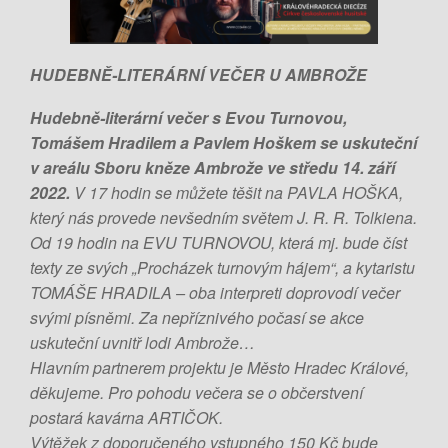
HUDEBNĚ-LITERÁRNÍ VEČER U AMBROŽE
Hudebně-literární večer s Evou Turnovou,
Tomášem Hradilem a Pavlem Hoškem se uskuteční
v areálu Sboru kněze Ambrože ve středu 14. září
2022.
V 17 hodin se můžete těšit na PAVLA HOŠKA,
který nás provede nevšedním světem J. R. R. Tolkiena.
Od 19 hodin na EVU TURNOVOU, která mj. bude číst
texty ze svých „Procházek turnovým hájem“, a kytaristu
TOMÁŠE HRADILA – oba interpreti doprovodí večer
svými písněmi. Za nepříznivého počasí se akce
uskuteční uvnitř lodi Ambrože…
Hlavním partnerem projektu je Město Hradec Králové,
děkujeme. Pro pohodu večera se o občerstvení
postará kavárna ARTIČOK.
Výtěžek z doporučeného vstupného 150 Kč bude