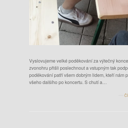
Vyslovujeme velké poděkování za výtečný koncert
zvonohru přišli poslechnout a vstupným tak podpo
poděkování patří všem dobrým lidem, kteří nám po
všeho dalšího po koncertu. S chutí a…
Č