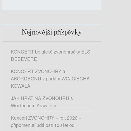
y
h
l
e
d
Nejnovější příspěvky
á
v
KONCERT belgické zvonohráčky ELS
á
DEBEVERE
n
í
KONCERT ZVONOHRY a
AKORDEONU v podání WOJCIECHA
KOWALA
JAK HRÁT NA ZVONOHRU s
Wociechem Kowalem
Koncert ZVONOHRY – rok 2026 –
připomenutí události 100 let od