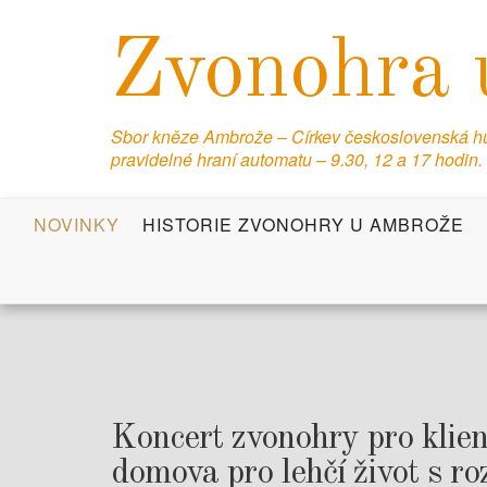
S
k
Zvonohra 
i
p
t
Sbor kněze Ambrože – Církev československá hus
o
pravidelné hraní automatu – 9.30, 12 a 17 hodin.
c
o
NOVINKY
HISTORIE ZVONOHRY U AMBROŽE
n
t
e
n
t
Koncert zvonohry pro klie
domova pro lehčí život s r