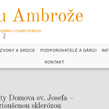
u Ambrože
itská v Hradci Králové,
ZVONY A SRDCE
PODPOROVATELÉ A DÁRCI
IN
KONTAKT
nty Domova sv. Josefa –
oztoušenou sklerózou