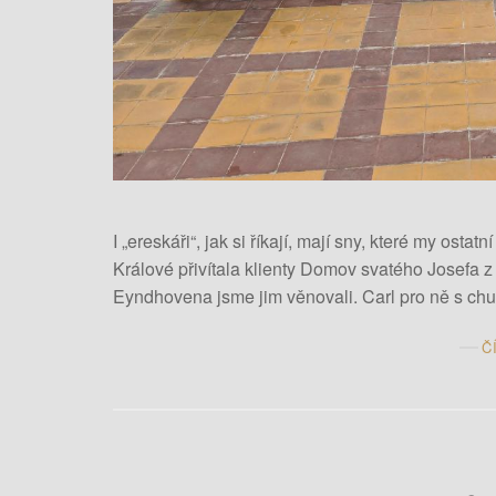
I „ereskáři“, jak si říkají, mají sny, které my os
Králové přivítala klienty Domov svatého Josefa z Ž
Eyndhovena jsme jim věnovali. Carl pro ně s chut
Č