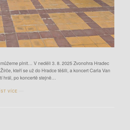
tatní můžeme plnit… V neděli 3. 8. 2025 Zvonohra Hradec
írče, kteří se už do Hradce těšili, a koncert Carla Van
í hrál, po koncertě stejně…
ÍST VÍCE