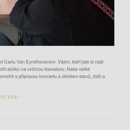
 Carlu Van Eyndhovenovi. Všem, kteří jste si naši
řit sbírku na cvičnou klaviaturu. Naše velké
mohli s přípravou koncertu a úklidem stanů, židlí a
ÍST VÍCE